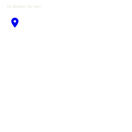
So finden Sie uns
Nutzen Sie unseren interaktiven La­ge­plan, um zu uns zu finden