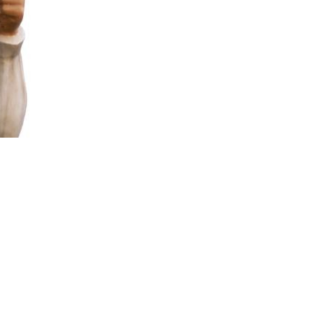
Wir bieten Ihnen jeden Sonntag einen
s den frischsten Zutaten zubereitet wird.